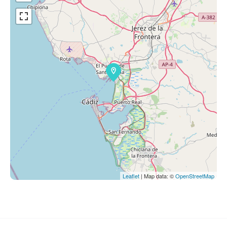
Leaflet
| Map data: ©
OpenStreetMap