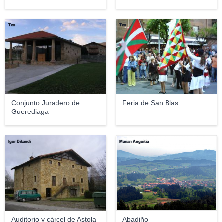
Txo
Txo
Conjunto Juradero de
Feria de San Blas
Guerediaga
Igor Bikandi
Marian Angoitia
Auditorio y cárcel de Astola
Abadiño