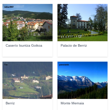
xabier3007
Txo
Caserío Isuntza Goikoa
Palacio de Berriz
Txo
panoramio
Berriz
Monte Memaia