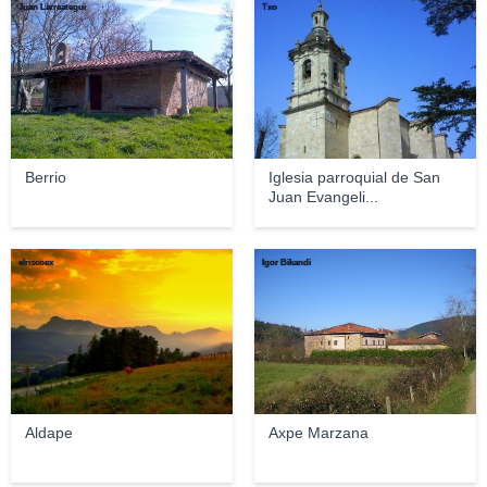
Juan Larreategui
Txo
Berrio
Iglesia parroquial de San
Juan Evangeli...
elriscoex
Igor Bikandi
Aldape
Axpe Marzana