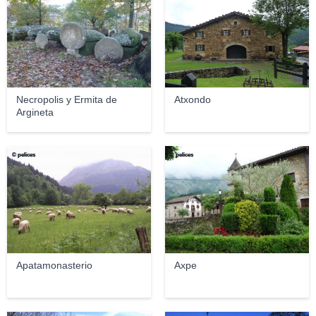
Necropolis y Ermita de
Atxondo
Argineta
© pelices
© pelices
Apatamonasterio
Axpe