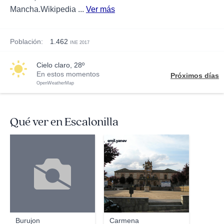
Mancha.Wikipedia ...
Ver más
Población:
1.462
INE 2017
cielo claro, 28º
En estos momentos
Próximos días
OpenWeatherMap
Qué ver en Escalonilla
emil.yanev
Burujon
Carmena