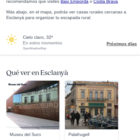
recomendamos que visites
Baix Empordà
o
Costa Brava
.
Más abajo, en el mapa, podrás ver casas rurales cercanas a
Esclanyà para organizar tu escapada rural.
cielo claro, 32º
En estos momentos
Próximos días
OpenWeatherMap
Qué ver en Esclanyà
Museu del Suro
Olivier Faugeras
Museu del Suro
Palafrugell