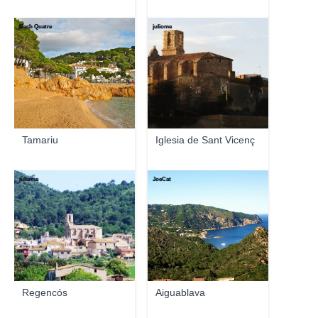
Bach Quatre
juliome
Tamariu
Iglesia de Sant Vicenç
juliome
JoeCat
Regencós
Aiguablava