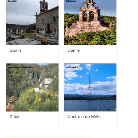
bnsoto
kikobela
Sanín
Cenlle
maiscargadadebombo
m@nuelra
Xubin
Castrelo de Miño