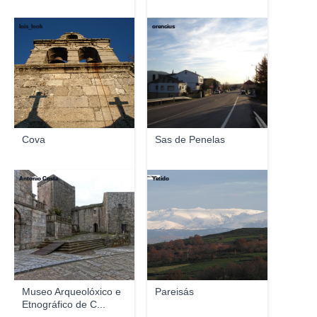
lois_look
orencius
Cova
Sas de Penelas
Antonio Costa
Yetido
Museo Arqueolóxico e
Pareisás
Etnográfico de C...