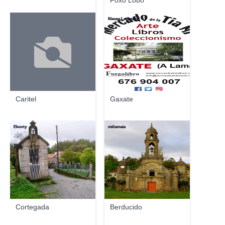
Foxo Lobo
Nieves Loperena
Caritel
Gaxate
Elcorty
miñamaia
Cortegada
Berducido