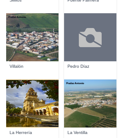
Silillos
Fuente Palmera
Pradas Antonio
Villalón
Pedro Díaz
Ferlancor Pano Yes
Pradas Antonio
La Herrería
La Ventilla