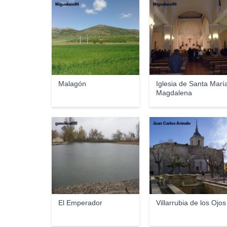
Miguelazo84
Miguelazo84
Malagón
Iglesia de Santa Marí
Magdalena
gasolina600
Juan Carlos Arévalo
El Emperador
Villarrubia de los Ojos