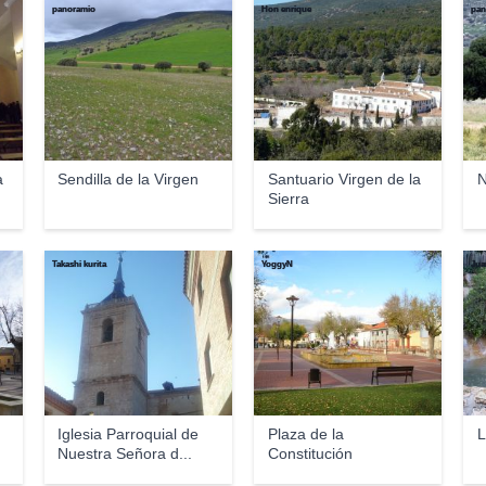
panoramio
Hon enrique
pan
a
Sendilla de la Virgen
Santuario Virgen de la
N
Sierra
Takashi kurita
YoggyN
Jua
Iglesia Parroquial de
Plaza de la
L
Nuestra Señora d...
Constitución