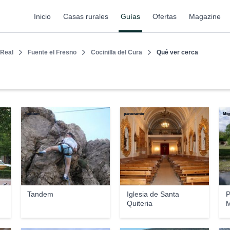
Inicio
Casas rurales
Guías
Ofertas
Magazine
 Real
Fuente el Fresno
Cocinilla del Cura
Qué ver cerca
Tandem
panoramio
Mig
Tandem
Iglesia de Santa
P
Quiteria
M