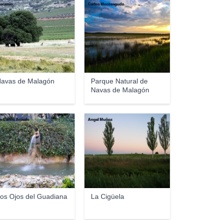
oramio
Carlos Monteagudo
avas de Malagón
Parque Natural de
Navas de Malagón
n Carlos Arévalo
Ángel Muñoz
os Ojos del Guadiana
La Cigüela