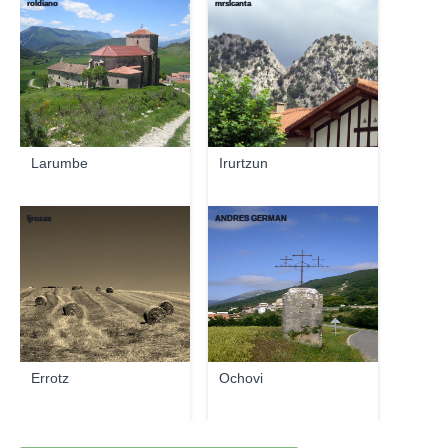
roldiano
mrslcanta
Larumbe
Irurtzun
ljrozas
ANDRES GERMAN
Errotz
Ochovi