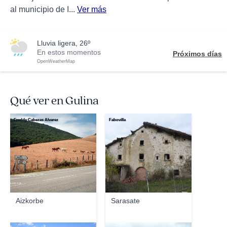
al municipio de I...
Ver más
lluvia ligera, 26º
En estos momentos
Próximos días
OpenWeatherMap
Qué ver en Gulina
Freddy Cabezas Alvarez
Fabovilla
Aizkorbe
Sarasate