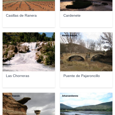
Casillas de Ranera
Cardenete
José Saíz Valero
Alberto Asensio
Las Chorreras
Puente de Pajaroncillo
Alberto Asensio
Johanvandamme