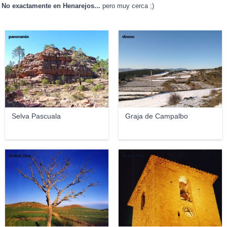
No exactamente en Henarejos...
pero muy cerca ;)
panoramio
vbono
Selva Pascuala
Graja de Campalbo
Anibal_One
Anibal_One