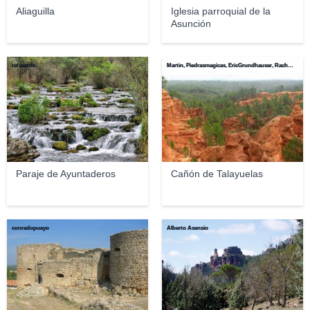
Aliaguilla
Iglesia parroquial de la
Asunción
rafacardo
Martin, Piedrasmagicas, EricGrundhauser, Rachel, Mark Casey
Paraje de Ayuntaderos
Cañón de Talayuelas
conradopueyo
Alberto Asensio