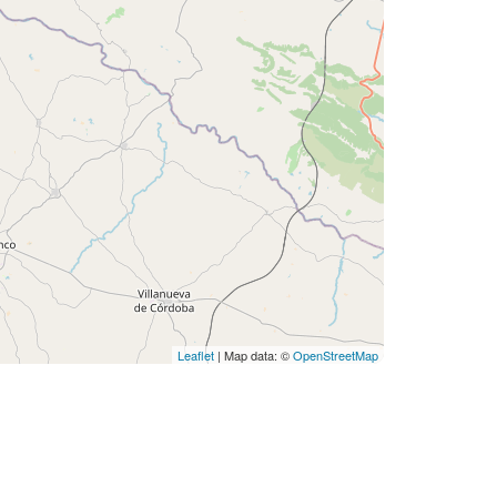
Leaflet
| Map data: ©
OpenStreetMap