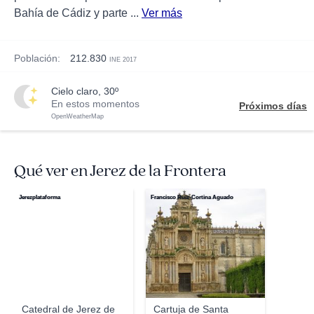
Bahía de Cádiz y parte ...
Ver más
Población:
212.830
INE 2017
cielo claro, 30º
En estos momentos
Próximos días
OpenWeatherMap
Qué ver en Jerez de la Frontera
Jerezplataforma
Francisco Ruiz-Cortina Aguado
Catedral de Jerez de
Cartuja de Santa