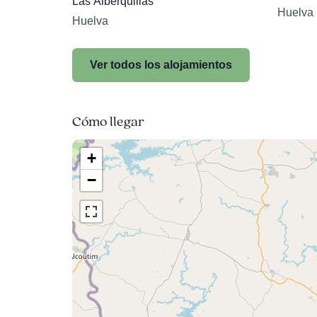
Las Alberquillas
Huelva
Huelva
Ver todos los alojamientos
Cómo llegar
+
−