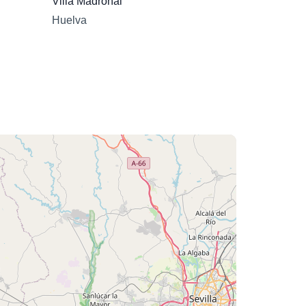
Villa Madroñal
Huelva