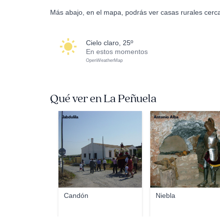
Más abajo, en el mapa, podrás ver casas rurales cerc
cielo claro, 25º
En estos momentos
OpenWeatherMap
Qué ver en La Peñuela
Jabdulila
Antonio Alba
Candón
Niebla