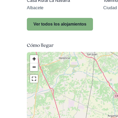
Casa Rural La Navarra
Townho
Albacete
Ciudad
Ver todos los alojamientos
Cómo llegar
+
−