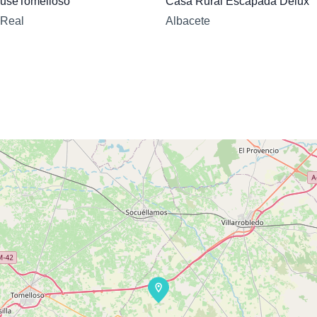
useTomelloso
Casa Rural Escapada Delux
 Real
Albacete