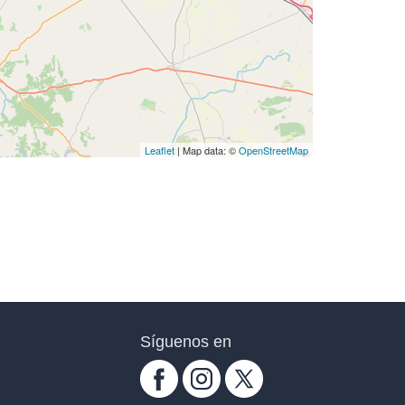
Leaflet
| Map data: ©
OpenStreetMap
Síguenos en