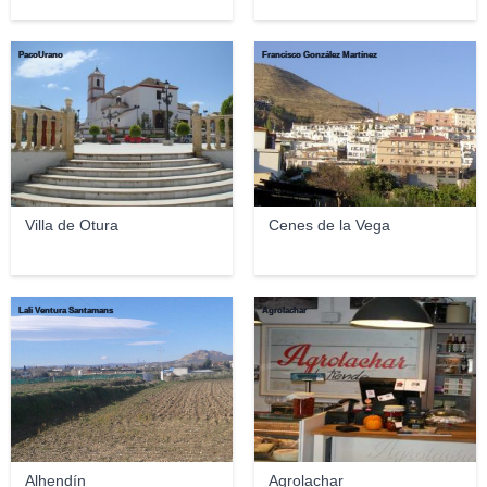
PacoUrano
Francisco González Martínez
Villa de Otura
Cenes de la Vega
Lali Ventura Santamans
Agrolachar
Alhendín
Agrolachar