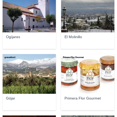
Ogíjares
El Molinillo
granadino1
Primera Flor Gourmet
Gójar
Primera Flor Gourmet