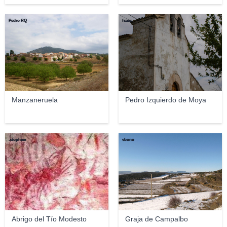
Pedro RQ
fsaez
Manzaneruela
Pedro Izquierdo de Moya
.xtopheer
vbono
Abrigo del Tío Modesto
Graja de Campalbo