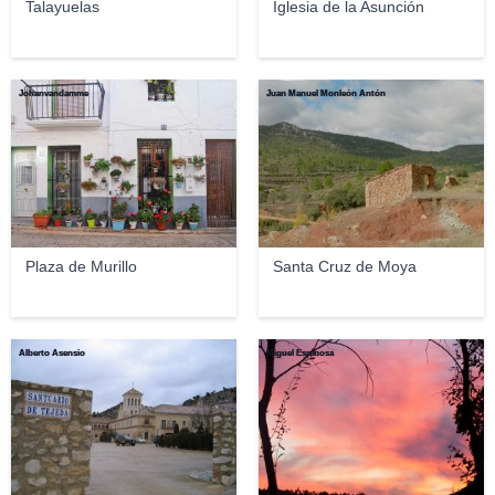
Talayuelas
Iglesia de la Asunción
Johanvandamme
Juan Manuel Monleón Antón
Plaza de Murillo
Santa Cruz de Moya
Alberto Asensio
Miguel Espinosa