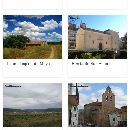
peterbox
ftiernomz
Fuentelespino de Moya
Ermita de San Antonio
Toni Canizares
Johanvandamme