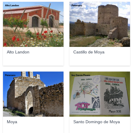
Alto Landon
Petercero
Alto Landon
Castillo de Moya
Petercero
Ino Garcia Picazo
Moya
Santo Domingo de Moya