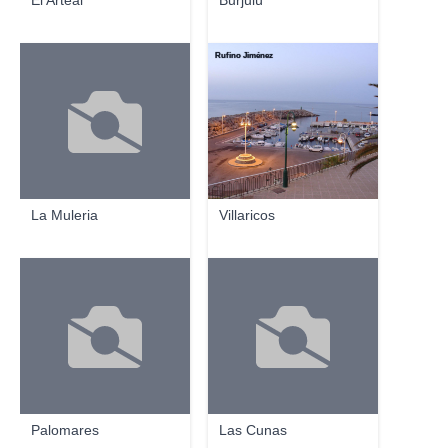
El Arteal
Burjulú
Rufino Jiménez
La Muleria
Villaricos
Palomares
Las Cunas