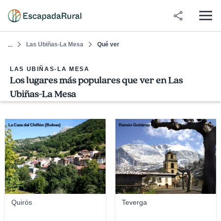
Las Ubiñas-La Mesa
Qué ver
...
LAS UBIÑAS-LA MESA
Los lugares más populares que ver en Las
Ubiñas-La Mesa
La Casa del Chiflón (Bulnes)
Ramón Gutiérrez
Quirós
Teverga