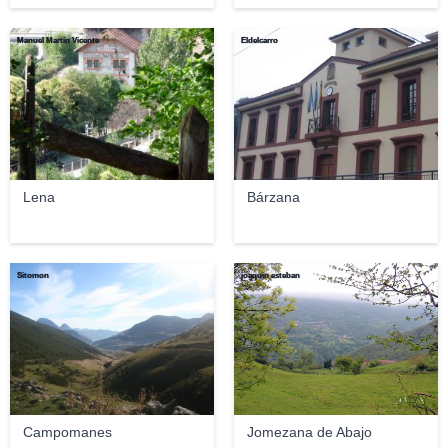
Manuel Martín Vicente
Eldelcarro
Lena
Bárzana
Sitomon
joaquin esteban
Campomanes
Jomezana de Abajo