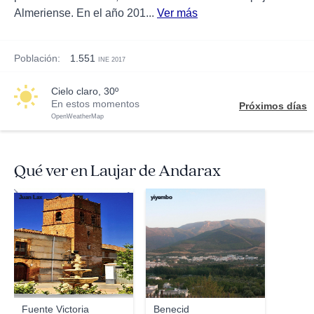
Almeriense. En el año 201...
Ver más
Población:
1.551
INE 2017
cielo claro, 30º
En estos momentos
Próximos días
OpenWeatherMap
Qué ver en Laujar de Andarax
Juan Lax
yiyembo
Fuente Victoria
Benecid