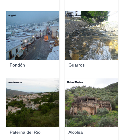
angavi
victormlucas
Fondón
Guarros
marialmeria
Rafael Molina
Paterna del Río
Alcolea