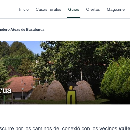
Inicio
Casas rurales
Guías
Ofertas
Magazine
ndero Ateas de Basaburua
rua
 discurre por los caminos de conexió con los vecinos
vall