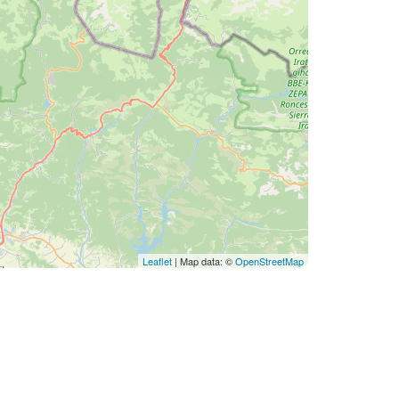
Leaflet
| Map data: ©
OpenStreetMap