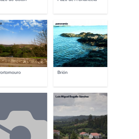
10
panoramio
ortomouro
Brión
Luis Miguel Bugallo Sánchez