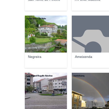
Carlos Sieiro del Nido
Negreira
Ameixenda
Luis Miguel Bugallo Sánchez
martinhamq