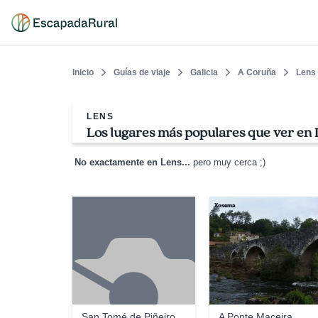
Inicio
Guías de viaje
Galicia
A Coruña
Lens
LENS
Los lugares más populares que ver en 
No exactamente en Lens...
pero muy cerca ;)
Xosema
San Tomé de Piñeiro
A Ponte Maceira