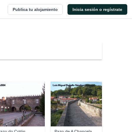
Publica tu alojamiento
Inicia sesión o regístrate
o2004
Luis Miguel Bugallo Sánchez (lmbuga)
azo do Cotón
Pazo de A Chancela