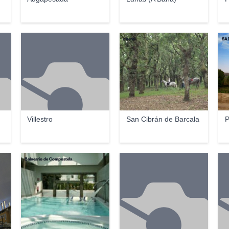
niteroi
SA
Villestro
San Cibrán de Barcala
P
Balneario de Compostela