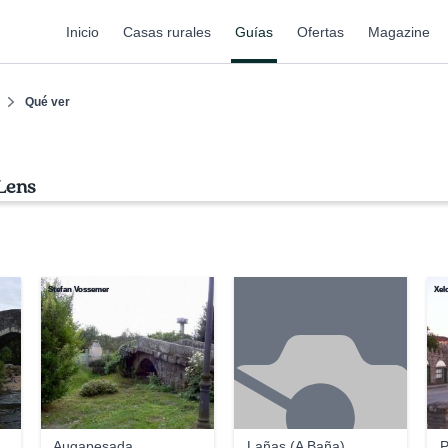
Inicio
Casas rurales
Guías
Ofertas
Magazine
Qué ver
Lens
Stefan Vossemer
Xel
Augapesada
Lañas (A Baña)
P