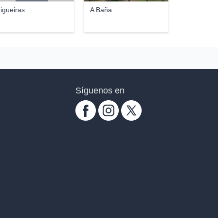
igueiras
A Baña
Síguenos en