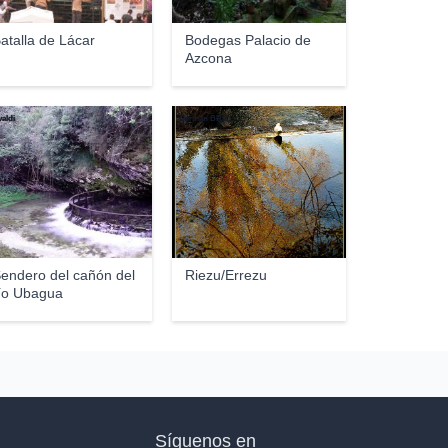
atalla de Lácar
Bodegas Palacio de
Azcona
valdi
Germán BRIZ
endero del cañón del
Riezu/Errezu
ío Ubagua
Síguenos en