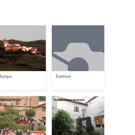
uzqui
Esténoz
alakarregi Museoa
Bodegas Palacio de Azcona