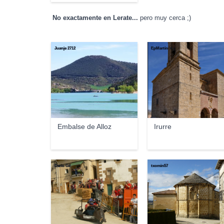
No exactamente en Lerate...
pero muy cerca ;)
Juanje 2712
EpMartín ☼
Embalse de Alloz
Irurre
Dario Gil
txomin57