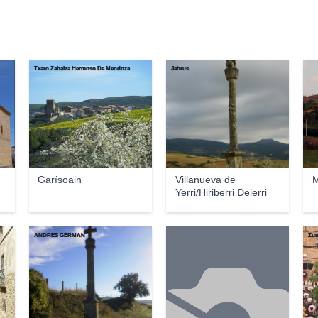
Txaro Zabalza Hermoso De Mendoza
Jabrus
Garísoain
Villanueva de
M
Yerri/Hiriberri Deierri
ANDRES GERMAN
Zum