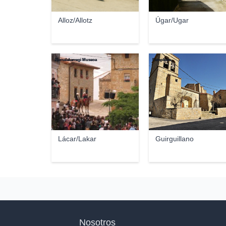
Alloz/Allotz
Úgar/Ugar
Zumalakarregi Museoa
Pampluno
Lácar/Lakar
Guirguillano
Nosotros