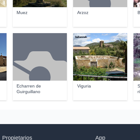
Muez
Arzoz
B
behennah
Jrp
Echarren de
Viguria
S
Guirguillano
r
Propietarios
App