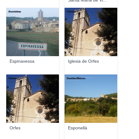
Santa Maria de Vi...
Atomicbee
Vulcano
Espinavessa
Iglesia de Orfes
Vulcano
DavidianSkitzou
Orfes
Esponellà