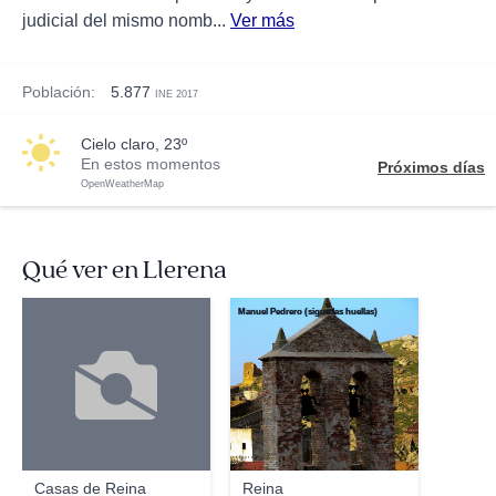
judicial del mismo nomb...
Ver más
Población:
5.877
INE 2017
cielo claro, 23º
En estos momentos
Próximos días
OpenWeatherMap
Qué ver en Llerena
Manuel Pedrero (sigue las huellas)
Casas de Reina
Reina