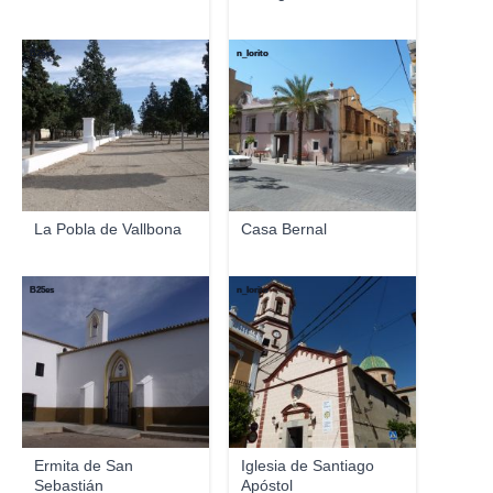
B25es
n_lorito
La Pobla de Vallbona
Casa Bernal
B25es
n_lorito
Ermita de San
Iglesia de Santiago
Sebastián
Apóstol