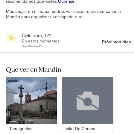
recomendamos que visites
Ourense
.
Más abajo, en el mapa, podrás ver casas rurales cercanas a
Mandin para organizar tu escapada rural.
cielo claro, 17º
En estos momentos
Próximos días
OpenWeatherMap
Qué ver en Mandin
vtrindade
Tamaguelos
Vilar De Cervos