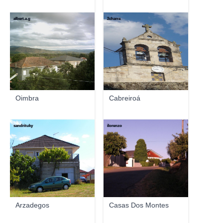
albert.a.g
2charra
Oimbra
Cabreiroá
sandrituky
ilorenzo
Arzadegos
Casas Dos Montes