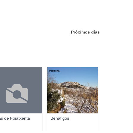
Próximos días
Psolsona
s de Foiatxenta
Benafigos