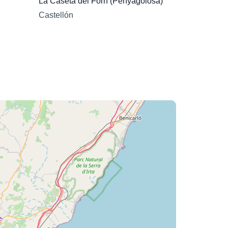
La Caseta del Forn (Penyagolosa)
Castellón