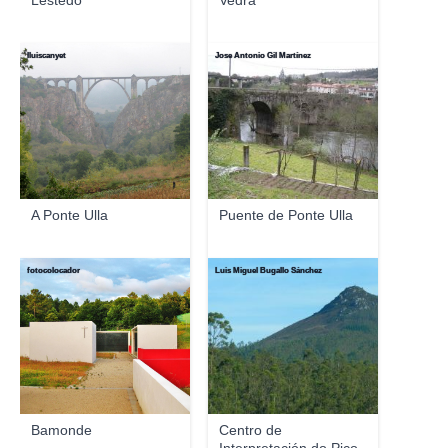
Lestedo
Vedra
lluiscanyet
Jose Antonio Gil Martínez
A Ponte Ulla
Puente de Ponte Ulla
fotocolocador
Luis Miguel Bugallo Sánchez
Bamonde
Centro de