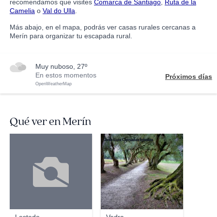
recomendamos que visites
Comarca de Santiago
,
Ruta de la
Camelia
o
Val do Ulla
.
Más abajo, en el mapa, podrás ver casas rurales cercanas a
Merín para organizar tu escapada rural.
muy nuboso, 27º
En estos momentos
Próximos días
OpenWeatherMap
Qué ver en Merín
Jose Luis Cernadas Iglesias