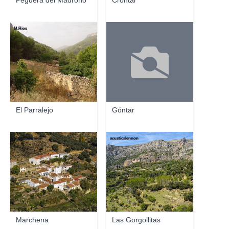
Peguera del Madroño
Crontar
M.Rios
El Parralejo
Góntar
acusticalennon
acusticalennon
Marchena
Las Gorgollitas