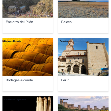
Encierro del Pilón
Falces
Bodegas Alconde
Pampluno
Bodegas Alconde
Lerín
Conservas El Agricultor
Artajona