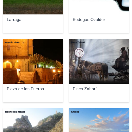
Larraga
Bodegas Ozalder
manolo nieto
Finca Zahorí
Plaza de los Fueros
Finca Zahorí
alberto ruiz resano
Alfredo