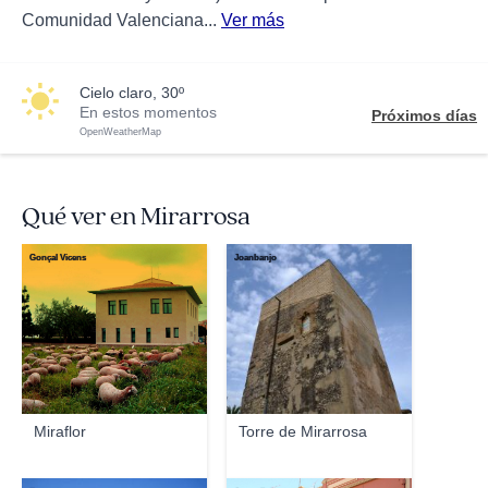
Comunidad Valenciana...
Ver más
cielo claro, 30º
En estos momentos
Próximos días
OpenWeatherMap
Qué ver en Mirarrosa
Gonçal Vicens
Joanbanjo
Miraflor
Torre de Mirarrosa