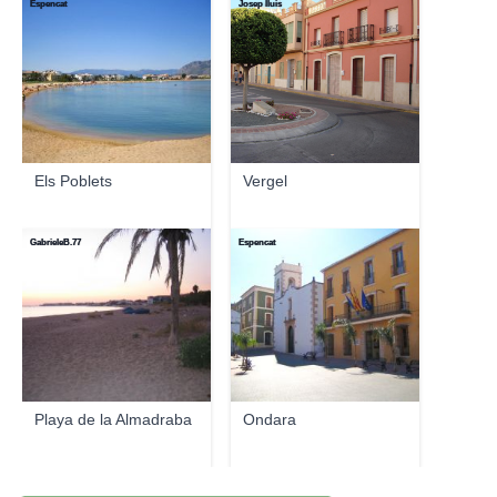
Espencat
Josep lluis
Els Poblets
Vergel
GabrieleB.77
Espencat
Playa de la Almadraba
Ondara