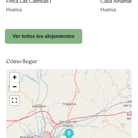
Finca Las Cabrillas I
Casa Alhamar
Huelva
Huelva
Ver todos los alojamientos
Cómo llegar
+
−