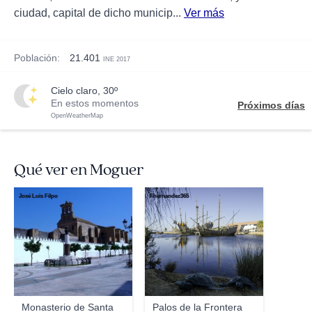
ciudad, capital de dicho municip...
Ver más
Población:
21.401
INE 2017
cielo claro, 30º
En estos momentos
Próximos días
OpenWeatherMap
Qué ver en Moguer
José Luis Filpo
Fhernandez365
Monasterio de Santa
Palos de la Frontera