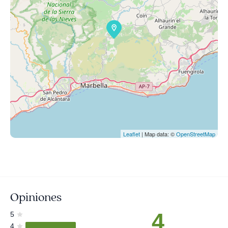
Leaflet
| Map data: ©
OpenStreetMap
Opiniones
4
5
4