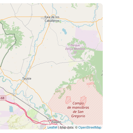
Leaflet
| Map data: ©
OpenStreetMap