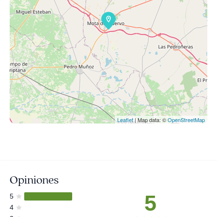
Leaflet
| Map data: ©
OpenStreetMap
Opiniones
5
5
4