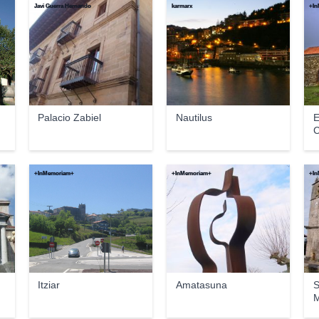
Javi Guerra Hernando
karmarx
+In
Palacio Zabiel
Nautilus
E
C
+InMemoriam+
+InMemoriam+
+In
Itziar
Amatasuna
S
M