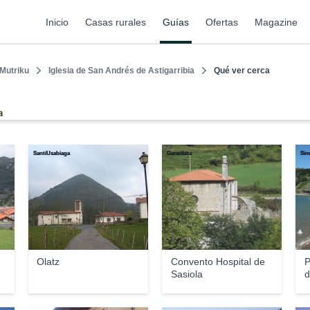
Inicio
Casas rurales
Guías
Ofertas
Magazine
Mutriku
Iglesia de San Andrés de Astigarribia
Qué ver cerca
a
SantiUsabiaga
Garaolaza
Sim
Olatz
Convento Hospital de
P
Sasiola
d