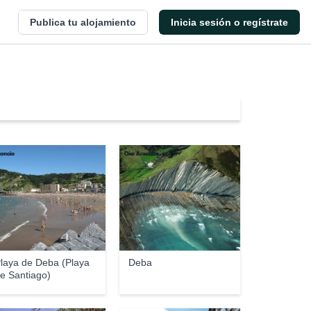
Publica tu alojamiento
Inicia sesión o regístrate
oncio
Oier Araolaza
laya de Deba (Playa
Deba
e Santiago)