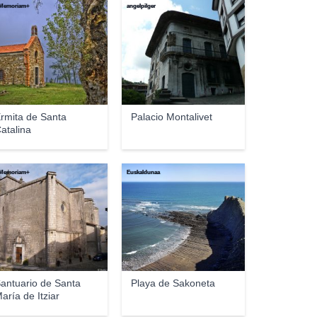
Memoriam+
angelpilger
rmita de Santa
Palacio Montalivet
atalina
Memoriam+
Euskaldunaa
antuario de Santa
Playa de Sakoneta
aría de Itziar