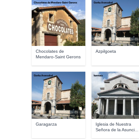
Chocolates de Mendaro-Saint Gerons
Gorka Aranzabal
Chocolates de
Azpilgoeta
Mendaro-Saint Gerons
Gorka Aranzabal
karmarx
Garagarza
Iglesia de Nuestra
Señora de la Asunci...