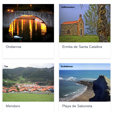
xabijavi
+InMemoriam+
Ondarroa
Ermita de Santa Catalina
Txo
Euskaldunaa
Mendaro
Playa de Sakoneta