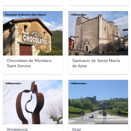
Chocolates de Mendaro-Saint Gerons
+InMemoriam+
Chocolates de Mendaro-
Santuario de Santa María
Saint Gerons
de Itziar
+InMemoriam+
+InMemoriam+
Amatasuna
Itziar