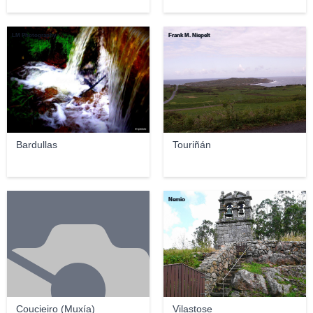
LM Photography
Frank M. Niepelt
Bardullas
Touriñán
Nemio
Coucieiro (Muxía)
Vilastose