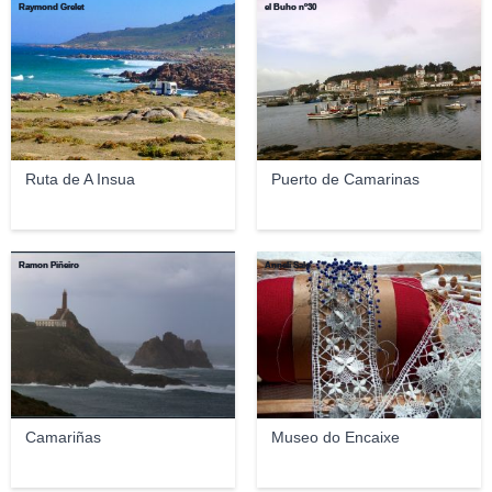
Raymond Grelet
el Buho nº30
Ruta de A Insua
Puerto de Camarinas
Ramon Piñeiro
Anneli Salo
Camariñas
Museo do Encaixe