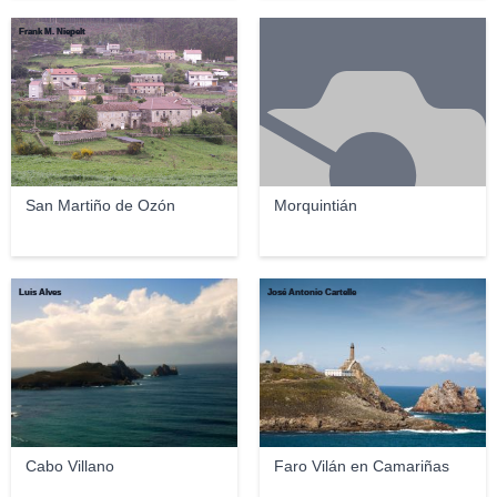
Frank M. Niepelt
San Martiño de Ozón
Morquintián
Luis Alves
José Antonio Cartelle
Cabo Villano
Faro Vilán en Camariñas