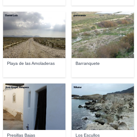
Daniel Luiz
panoramio
Playa de las Amoladeras
Barranquete
José Angel, delapeca
Nikater
Presillas Bajas
Los Escullos