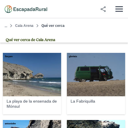
Cala Arena
Qué ver cerca
...
Qué ver cerca de Cala Arena
Seryam
glorieta
La playa de la ensenada de
La Fabriquilla
Mónsul
antoniolm
Jason Priem