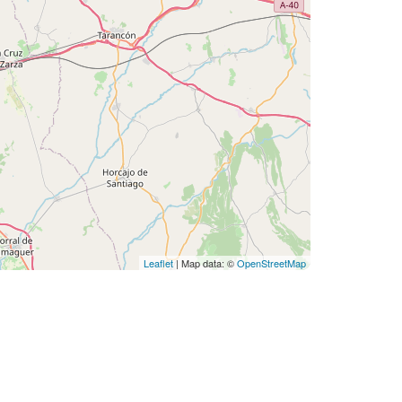
Leaflet
| Map data: ©
OpenStreetMap