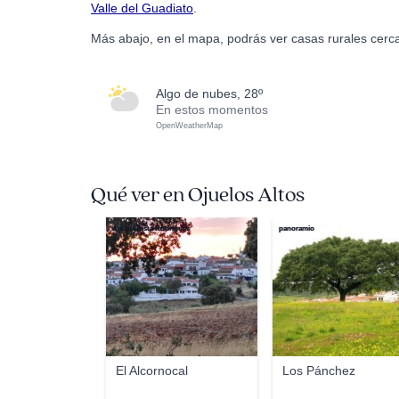
Valle del Guadiato
.
Más abajo, en el mapa, podrás ver casas rurales cerca
algo de nubes, 28º
En estos momentos
OpenWeatherMap
Qué ver en Ojuelos Altos
Ana Ballesta Rodriguez
panoramio
El Alcornocal
Los Pánchez