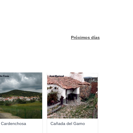
Próximos días
do Fimia
José Mariscal
 Cardenchosa
Cañada del Gamo