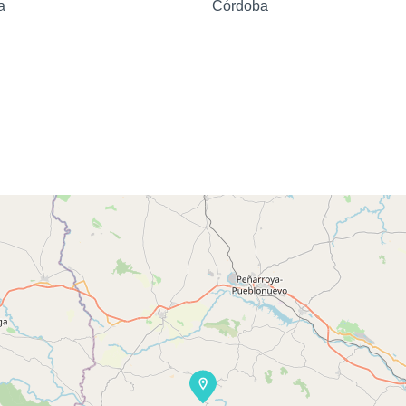
a
Córdoba