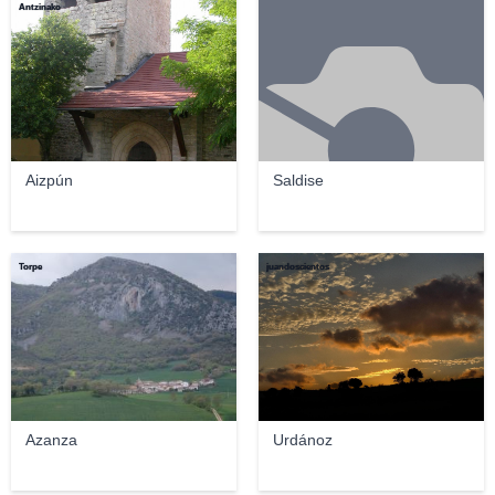
Antzinako
Aizpún
Saldise
Torpe
juandoscientos
Azanza
Urdánoz