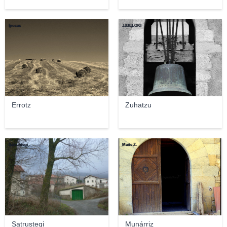
ljrozas
JJBELOKI
Errotz
Zuhatzu
Satrustegi
Maite Z.
Satrustegi
Munárriz