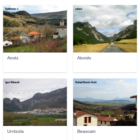
EpMartín ☼
rafaur
Anotz
Atondo
Igor Bikandi
Rafael Barrio Goñi
Urritzola
Beasoain