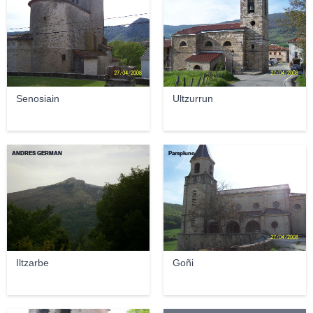
Senosiain
Ultzurrun
ANDRES GERMAN
Pampluno
Iltzarbe
Goñi