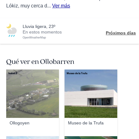
Lókiz, muy cerca d...
Ver más
lluvia ligera, 23º
En estos momentos
Próximos días
OpenWeatherMap
Qué ver en Ollobarren
Isabel.S
Museo de la Trufa
Ollogoyen
Museo de la Trufa