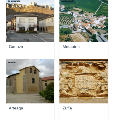
dr_grijando
raullopezch
Ganuza
Metauten
jomahe
Pampluno
Arteaga
Zufía