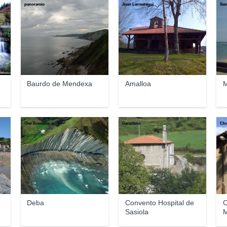
panoramio
Juan Larreategui
San
Baurdo de Mendexa
Amalloa
Oier Araolaza
Garaolaza
Cho
Deba
Convento Hospital de
C
Sasiola
M