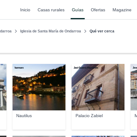
Inicio
Casas rurales
Guías
Ofertas
Magazine
darroa
Iglesia de Santa María de Ondarroa
Qué ver cerca
karmarx
Javi Guerra Hernando
Jos
Nautilus
Palacio Zabiel
M