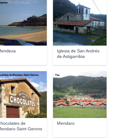
tiperez
Txo
Mendexa
Iglesia de San Andrés
de Astigarribia
colates de Mendaro-Saint Gerons
Txo
hocolates de
Mendaro
endaro-Saint Gerons