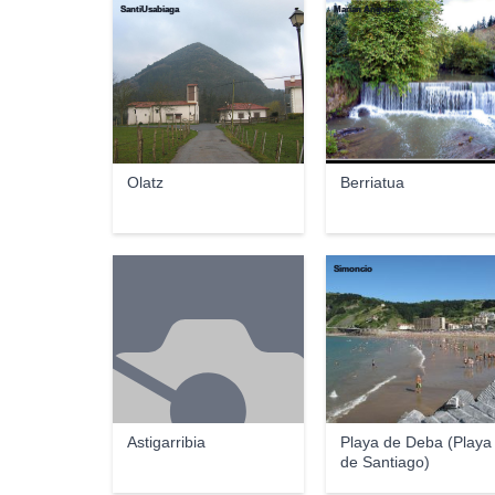
SantiUsabiaga
Marian Angoitia
Olatz
Berriatua
Simoncio
Astigarribia
Playa de Deba (Playa
de Santiago)