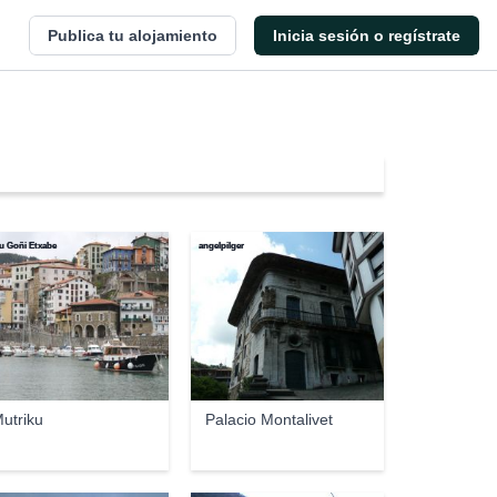
Publica tu alojamiento
Inicia sesión o regístrate
u Goñi Etxabe
angelpilger
utriku
Palacio Montalivet