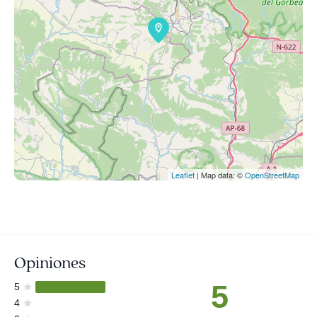
Leaflet
| Map data: ©
OpenStreetMap
Opiniones
5
5
4