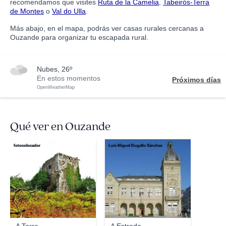
recomendamos que visites
Ruta de la Camelia
,
Tabeirós-Terra
de Montes
o
Val do Ulla
.
Más abajo, en el mapa, podrás ver casas rurales cercanas a
Ouzande para organizar tu escapada rural.
nubes, 26º
En estos momentos
Próximos días
OpenWeatherMap
Qué ver en Ouzande
fotocolocador
Luis Miguel Bugallo Sánchez