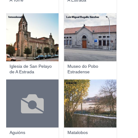
A Torre
A Estrada
fotocolocador
Luis Miguel Bugallo Sánchez
Iglesia de San Pelayo
Museo do Pobo
de A Estrada
Estradense
IES-MGB
Aguións
Matalobos