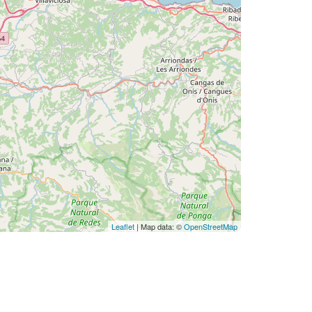
Leaflet
| Map data: ©
OpenStreetMap