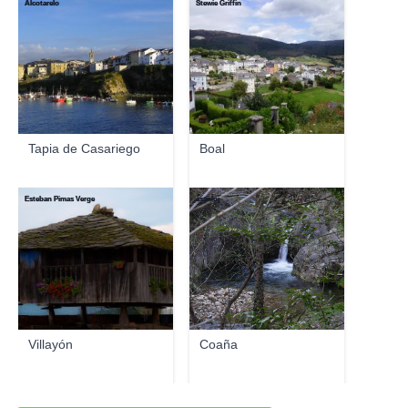
Alcotarelo
Stewie Griffin
Tapia de Casariego
Boal
Esteban Pimas Verge
asanloj
Villayón
Coaña