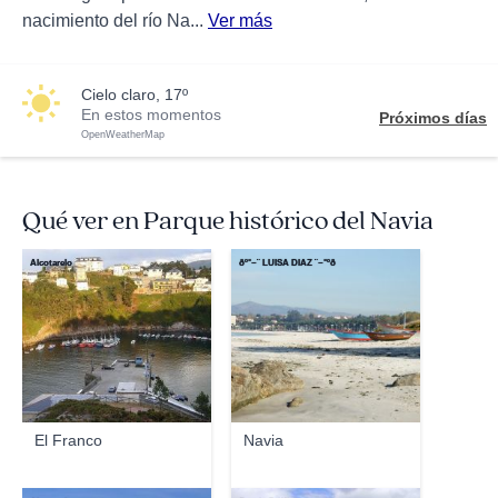
nacimiento del río Na...
Ver más
cielo claro, 17º
En estos momentos
Próximos días
OpenWeatherMap
Qué ver en Parque histórico del Navia
Alcotarelo
ðº°~¨ LUISA DIAZ ¨~°ºð
El Franco
Navia