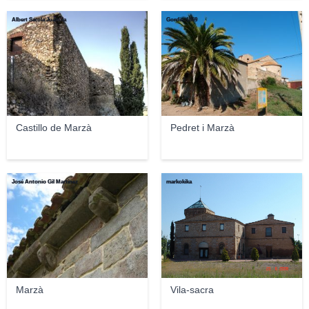
Albert Sarola Juanola
Gordito1869
Castillo de Marzà
Pedret i Marzà
José Antonio Gil Martínez
markokika
Marzà
Vila-sacra