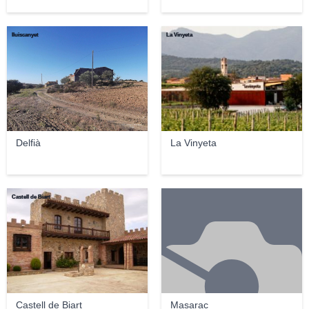
lluiscanyet
La Vinyeta
Delfià
La Vinyeta
Castell de Biart
Castell de Biart
Masarac