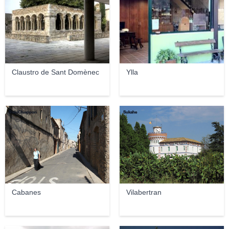
Claustro de Sant Domènec
Ylla
RobiChiappori
Sukahe
Cabanes
Vilabertran