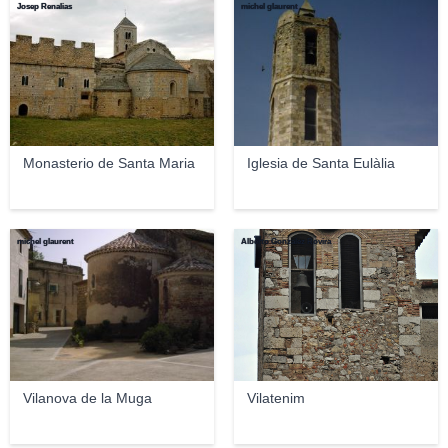
Josep Renalias
michel glaurent
Monasterio de Santa Maria
Iglesia de Santa Eulàlia
michel glaurent
Alberto Gonzalez Rovira
Vilanova de la Muga
Vilatenim